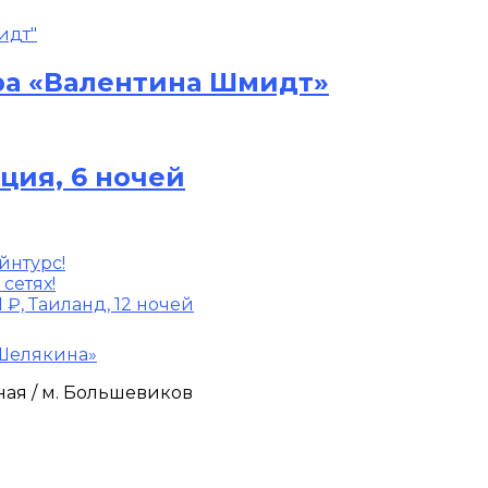
ра «Валентина Шмидт»
рция, 6 ночей
йнтурс!
сетях!
₽, Таиланд, 12 ночей
 Шелякина»
ная / м. Большевиков