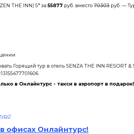
ZEN THE INN) 5* за
55877
руб. вместо
70303
руб. — Ту
ещении
овать Горящий тур в отель SENZA THE INN RESORT & S
d=13155477701606
лько в Онлайнтурс - такси в аэропорт в подарок!
 в офисах Онлайнтурс!