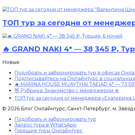
ТОП тур за сегодня от менедже
🔥 GRAND NAKI 4* — 38 345 ₽, Ту
Новые:
Подобрать и забронировать тур в офисах Онла
Подписывайтесь на Онлайнтурс в социальных 
🔥 MARINA HOUSE MUAYTHAI TAEIAD 4* — 73 591 
👋 Рубрика: Знакомство с менеджером ✈️
ТОП тур за сегодня от менеджера «Екатерина
© 2026 Блог Онлайнтурс, Санкт-Петербург, м. Звёзд
Подобрать и забронировать тур
Запрос тура в What’sApp
Горящие туры Онлайнтурс