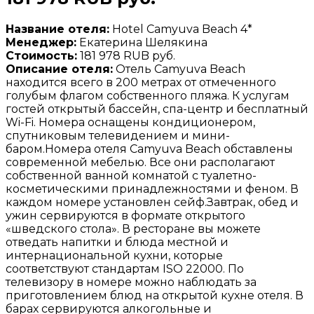
Название отеля:
Hotel Camyuva Beach 4*
Менеджер:
Екатерина Шелякина
Стоимость:
181 978 RUB руб.
Описание отеля:
Отель Camyuva Beach
находится всего в 200 метрах от отмеченного
голубым флагом собственного пляжа. К услугам
гостей открытый бассейн, спа-центр и бесплатный
Wi-Fi. Номера оснащены кондиционером,
спутниковым телевидением и мини-
баром.Номера отеля Camyuva Beach обставлены
современной мебелью. Все они располагают
собственной ванной комнатой с туалетно-
косметическими принадлежностями и феном. В
каждом номере установлен сейф.Завтрак, обед и
ужин сервируются в формате открытого
«шведского стола». В ресторане вы можете
отведать напитки и блюда местной и
интернациональной кухни, которые
соответствуют стандартам ISO 22000. По
телевизору в номере можно наблюдать за
приготовлением блюд на открытой кухне отеля. В
барах сервируются алкогольные и